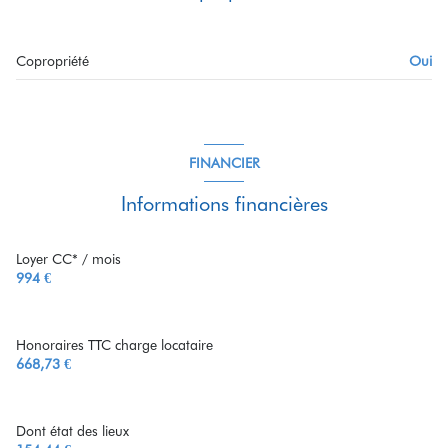
SEJOUR-CUISINE
31.82 m²
entrée
3.63 m²
Copropriété
Oui
WC
1.17 m²
FINANCIER
Informations financières
Loyer CC* / mois
994 €
Honoraires TTC charge locataire
668,73 €
Dont état des lieux