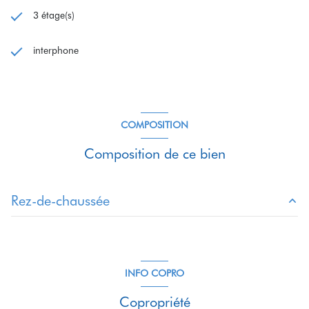
3 étage(s)
interphone
COMPOSITION
Composition de ce bien
Rez-de-chaussée
salle de bain
5.23 m²
chambre
10.96 m²
INFO COPRO
chambre
9.4 m²
Copropriété