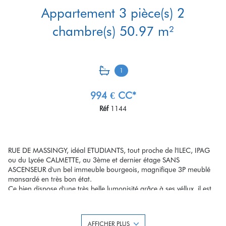
Appartement 3 pièce(s) 2
chambre(s) 50.97 m²
1
994 € CC*
Réf
1144
RUE DE MASSINGY, idéal ETUDIANTS, tout proche de l'ILEC, IPAG
ou du Lycée CALMETTE, au 3ème et dernier étage SANS
ASCENSEUR d'un bel immeuble bourgeois, magnifique 3P meublé
mansardé en très bon état.
Ce bien dispose d'une très belle lumonisité grâce à ses véllux, il est
composé d'une entrée avec grand placard, un beau séjour avec une
cuisine américaine équipée, deux chambres, une salle de bains et
des WC séparés. Surface au sol : 62m² (51m² en loi carrez).
AFFICHER PLUS