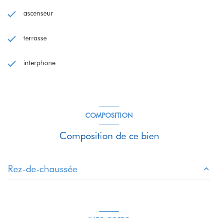
ascenseur
terrasse
interphone
COMPOSITION
Composition de ce bien
Rez-de-chaussée
SEJOUR / CUISINE
26.01 m²
salle d'eau
4.47 m²