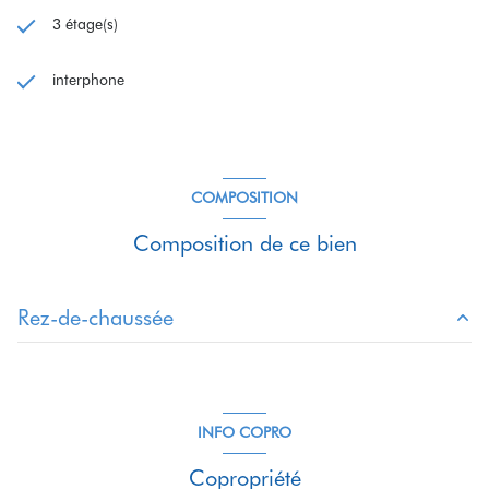
3 étage(s)
interphone
COMPOSITION
Composition de ce bien
Rez-de-chaussée
salle de bain
5.23 m²
chambre
10.96 m²
INFO COPRO
chambre
9.4 m²
Copropriété