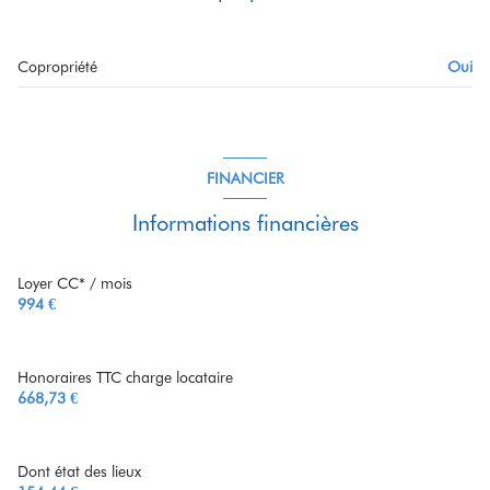
SEJOUR-CUISINE
31.82 m²
entrée
3.63 m²
Copropriété
Oui
WC
1.17 m²
FINANCIER
Informations financières
Loyer CC* / mois
994 €
Honoraires TTC charge locataire
668,73 €
Dont état des lieux