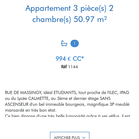
Appartement 3 pièce(s) 2
chambre(s) 50.97 m²
1
994 € CC*
Réf
1144
RUE DE MASSINGY, idéal ETUDIANTS, tout proche de l'ILEC, IPAG
ou du Lycée CALMETTE, au 3ème et dernier étage SANS
ASCENSEUR d'un bel immeuble bourgeois, magnifique 3P meublé
mansardé en très bon état.
Ce bien dispose d'une très belle lumonisité grâce à ses véllux, il est
composé d'une entrée avec grand placard, un beau séjour avec une
cuisine américaine équipée, deux chambres, une salle de bains et
des WC séparés. Surface au sol : 62m² (51m² en loi carrez).
AFFICHER PLUS