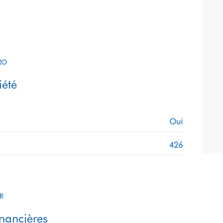
RO
été
Oui
426
R
inancières