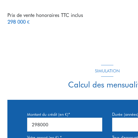
Prix de vente honoraires TTC inclus
298 000 €
SIMULATION
Calcul des mensuali
Montant du crédit (en €)*
Durée (années
Votre apport (en €) *
Taux d'emprunt