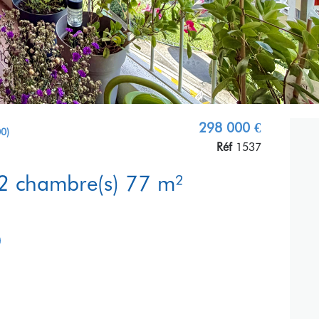
298 000 €
0)
Réf
1537
Appartement 3 pièce(s) 2 chambre(s) 77 m²