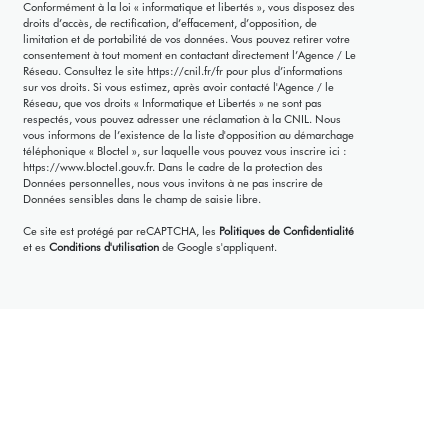
Conformément à la loi « informatique et libertés », vous disposez des
droits d’accès, de rectification, d’effacement, d’opposition, de
limitation et de portabilité de vos données. Vous pouvez retirer votre
consentement à tout moment en contactant directement l’Agence / Le
Réseau. Consultez le site
https://cnil.fr/fr
pour plus d’informations
sur vos droits. Si vous estimez, après avoir contacté l'Agence / le
Réseau, que vos droits « Informatique et Libertés » ne sont pas
respectés, vous pouvez adresser une réclamation à la CNIL. Nous
vous informons de l’existence de la liste d'opposition au démarchage
téléphonique « Bloctel », sur laquelle vous pouvez vous inscrire ici :
https://www.bloctel.gouv.fr
. Dans le cadre de la protection des
Données personnelles, nous vous invitons à ne pas inscrire de
Données sensibles dans le champ de saisie libre.
Ce site est protégé par reCAPTCHA, les
Politiques de Confidentialité
et es
Conditions d'utilisation
de Google s'appliquent.